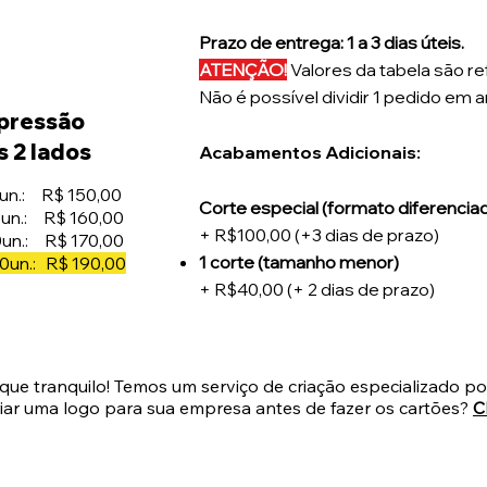
Prazo de entre
ga: 1 a 3 dias úteis.
ATENÇÃO!
Valores da tabela são re
Não é possível dividir 1 pedido em a
pressão
s 2 lados
Acabamentos Adicionais:
un.: R$ 150,00
Cor
te
especial (formato diferenciad
un.: R$ 160,00
+ R$100,00 (+3 dias de prazo)
un.: R$ 170,00
1 corte (tamanho menor)
0un.: R$ 190,00
+ R$40,00 (+ 2 dias de prazo)
ique tranquilo! Temos um serviço de criação especializado p
riar uma logo para sua empresa antes de fazer os cartões?
C