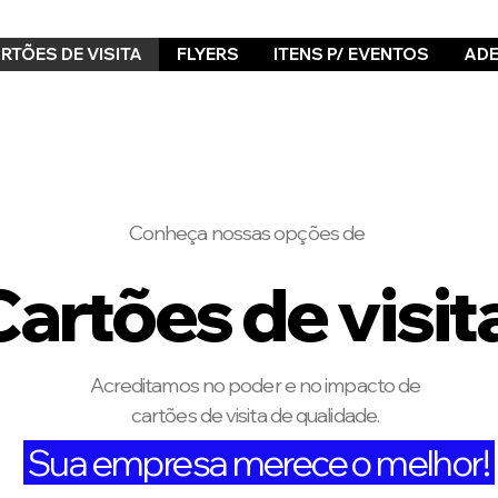
RTÕES DE VISITA
FLYERS
ITENS P/ EVENTOS
ADE
preendedores atendidos!
12 anos no mercado
Conheça nossas opções
de
Cartões de visit
Acreditamos no poder e no impacto de
cartões de visita de qualidade.
Sua empresa merece o melhor!