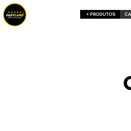
+ PRODUTOS
CA
+ de 6000 em