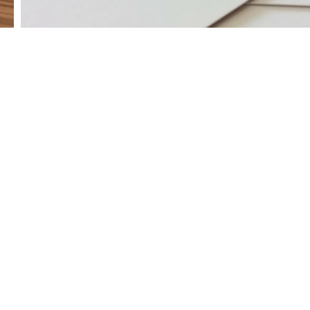
Conf
alg
das 
trab
Rolando a
individuai