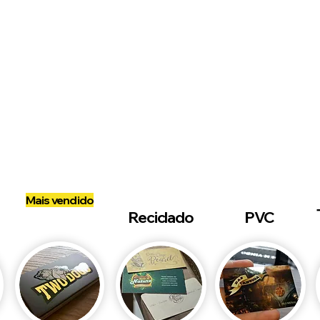
Conheça nossas linha
Mais vendido
Qualy
Reciclado
PVC