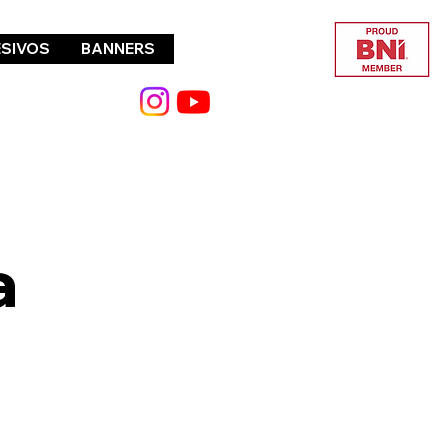
SIVOS
BANNERS
4,9/5
a