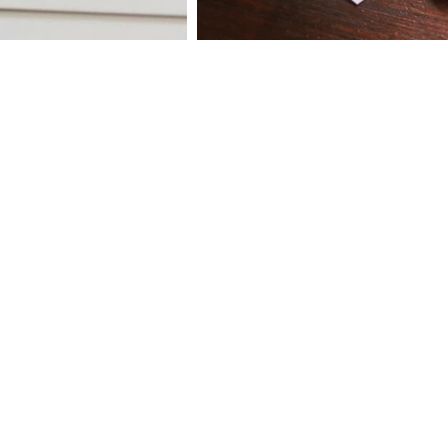
ira no
vídeo
umas
amostras
opções que
alhamos.
 página abaixo, confira vídeos
s com preços e mais detalhes.