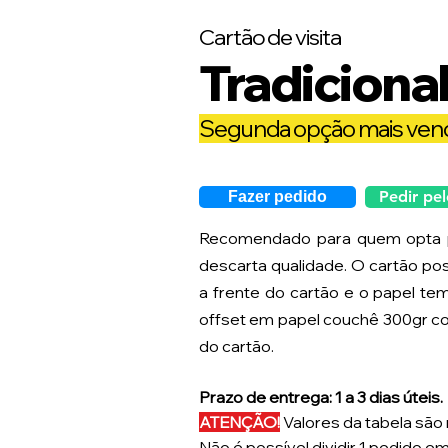
Cartão de visita
Tradic
io
na
Segunda opção mais vend
Pedir pe
Fazer pedido
Recomendado para quem opta p
descarta qualidade. O cartão pos
a frente do cartão e o papel te
offset em papel couchê 300gr com
do cartão.
Prazo de entrega: 1 a 3 dias úteis.
ATENÇÃO!
Valores da tabela são 
Não é possível dividir 1 pedido em