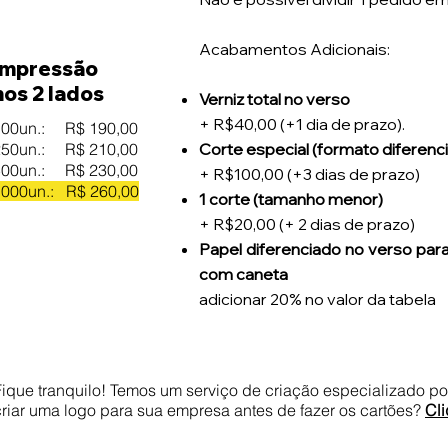
Acabamentos Adicionais:
Impressão
nos 2 lados
Verniz total no verso
+ R$40,00 (+1 dia de prazo).
100un.: R$ 190,00
250un.: R$ 210,00
Corte especial (formato diferenci
500un.: R$ 230,00
+ R$100,00 (+3 dias de prazo)
1000un.: R$ 260,00
1 corte (tamanho menor)
+ R$20,00 (+ 2 dias de prazo)
Papel diferenciado no verso para
com caneta
adicionar 20% no valor da tabela
Fique tranquilo! Temos um serviço de criação especializado p
criar uma logo para sua empresa antes de fazer os cartões?
Cli