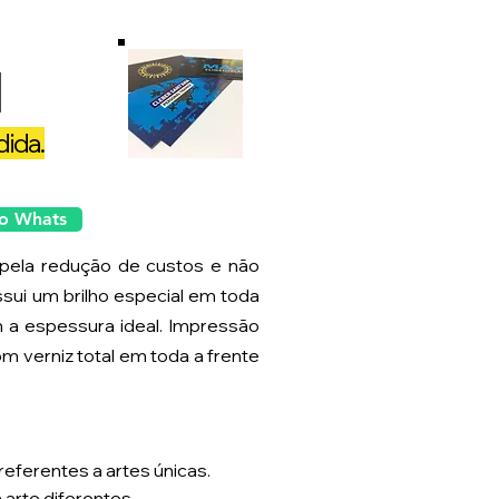
l
ida.
lo Whats
ela redução de custos e não
sui um brilho especial em toda
m a espessura ideal. Impressão
 verniz total em toda a frente
referentes a artes únicas.
 arte diferentes.