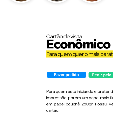
Cartão de visita
Econ
ô
mico
Para quem
quer o mais barat
Pedir pelo
Fazer pedido
Para quem está iniciando e pretend
impressão, porém um papel mais fi
em papel couchê 250gr. Possui ve
cartão.