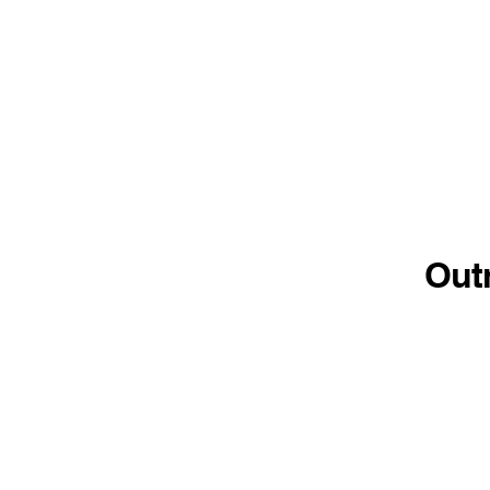
Out
Pasta
Reciclada
Papel
reciclado 240gr.
Bolsa interna apenas na cor branca,