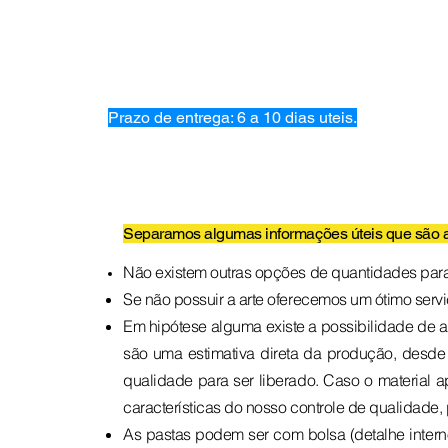
sem impressão.
Na opção de 1000un, é possível
personalizar o bolso que se torna
diferenciado.
Corte padrão para encaixe do cartão
de visita na bolsa incluso.
Prazo de entrega: 6 a 10 dias uteis.
Separamos algumas informações úteis que são a 
Não existem outras opções de quantidades para 
Se não possuir a arte oferecemos um ótimo serv
Em hipótese alguma existe a possibilidade de a
são uma estimativa direta da produção, desde 
qualidade para ser liberado. Caso o material a
características do nosso controle de qualidade,
As pastas podem ser com bolsa (detalhe interno