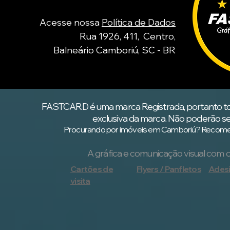
Acesse nossa
Política de Dados
Rua 1926, 411, Centro,
Balneário Camboriú, SC - BR
FASTCARD é uma marca Registrada, portanto
t
exclusiva da marca.
Não poderão ser
Procurando por imóveis em Camboriú? Recomend
A gráfica e comunicação visual com 
Cartões de
Flyers / Panfletos
Ades
visita