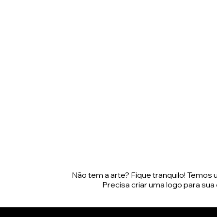
100un.: R$ 490,00
100un.: R$420,00
250un.: R$ 520,00
250un.: R$450,00
500un.: R$ 550,00
500un.: R$
1000un.: R$ 640,00
480,00
1000un.: R$
550,00
Não tem a arte? Fique tranquilo! Temos 
Precisa criar uma logo para su