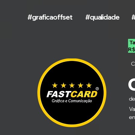
#graficaoffset
#qualidade
#
Ta
R$
C
C
de
Va
en