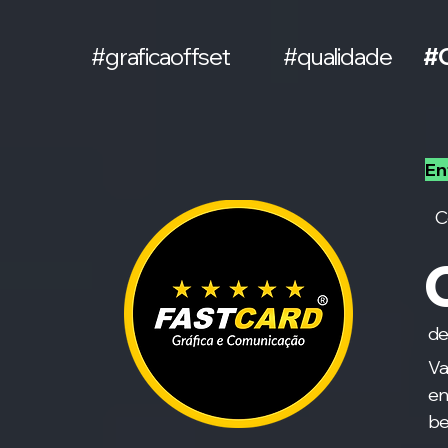
#graficaoffset
#qualidade
#C
En
C
C
de
Va
en
be